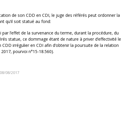
ication de son CDD en CDI, le juge des référés peut ordonner la
t qu’il soit statué au fond:
par l’effet de la survenance du terme, durant la procédure, du
és statue, ce dommage étant de nature à priver d’effectivité le
n CDD irrégulier en CDI afin d’obtenir la poursuite de la relation
 2017, pourvoi n°15-18.560).
08/08/2017