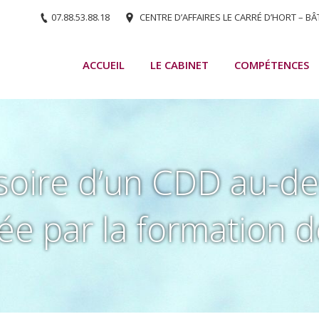
07.88.53.88.18
CENTRE D’AFFAIRES LE CARRÉ D’HORT – BÂ
ACCUEIL
LE CABINET
COMPÉTENCES
soire d’un CDD au-d
e par la formation d