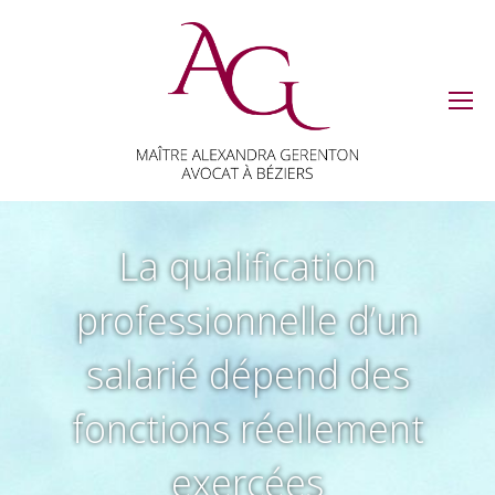
La qualification
professionnelle d’un
salarié dépend des
fonctions réellement
exercées