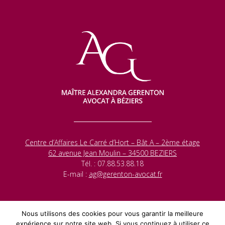
Centre d’Affaires Le Carré d’Hort – Bât A – 2ème étage
62 avenue Jean Moulin – 34500 BEZIERS
Tél. : 07.88.53.88.18
E-mail :
ag@gerenton-avocat.fr
Nous utilisons des cookies pour vous garantir la meilleure
2026 ©
Alexandra Gerenton, avocat à Béziers
—
Politique de
expérience sur notre site web. Si vous continuez à utiliser ce