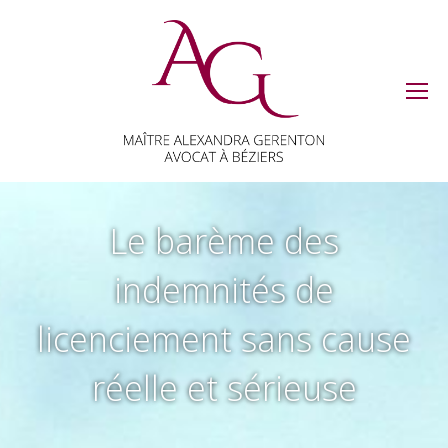
Le barème des
indemnités de
licenciement sans cause
réelle et sérieuse