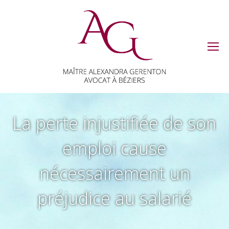
La perte injustifiée de son
emploi cause
nécessairement un
préjudice au salarié