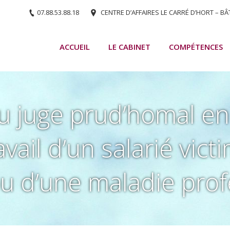
07.88.53.88.18
CENTRE D’AFFAIRES LE CARRÉ D’HORT – BÂ
ACCUEIL
LE CABINET
COMPÉTENCES
 juge prud’homal en 
vail d’un salarié vic
ou d’une maladie pro